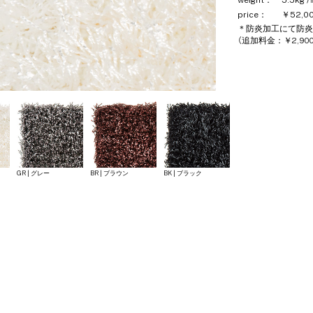
weight：
5.5kg 
price：
￥52,00
＊防炎加工にて防炎
（追加料金：￥2,90
GR | グレー
BR | ブラウン
BK | ブラック