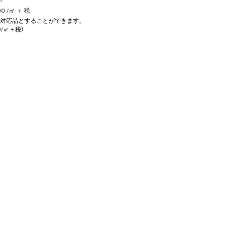
/㎡
0 /㎡ ＋ 税
対応品とすることができます。
0/㎡＋税）