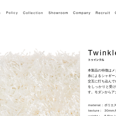
本製品の特徴はメ
糸によるシャギー
交互に打ち込んで
をしっかりと受
す。モダンからア
material：
ポリエス
texture：
30mm