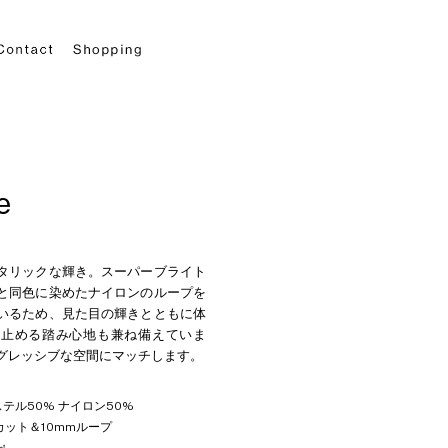
タリックな輝き。スーパーブライト
と同色に染めたナイロンのループを
いるため、見た目の輝きとともに体
け止める踏み心地も兼ね備えていま
グレッシブな空間にマッチします。
テル50% ナイロン50%
カット＆10mmループ