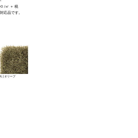
/㎡
0 /㎡ ＋ 税
対応品です。
OL | オリーブ