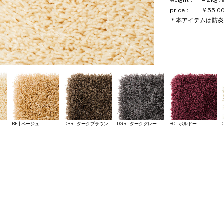
weight：
4.2kg 
price：
￥55,00
＊本アイテムは防炎
BE | ベージュ
DBR | ダークブラウン
DGR | ダークグレー
BO | ボルドー