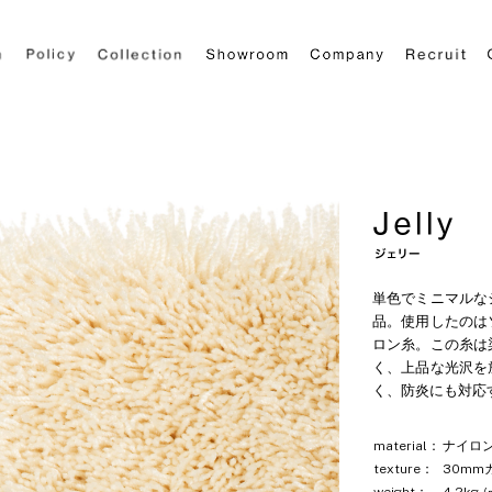
単色でミニマルな
品。使用したのは
ロン糸。この糸は
く、上品な光沢を
く、防炎にも対応
material：
ナイロン
texture：
30mm